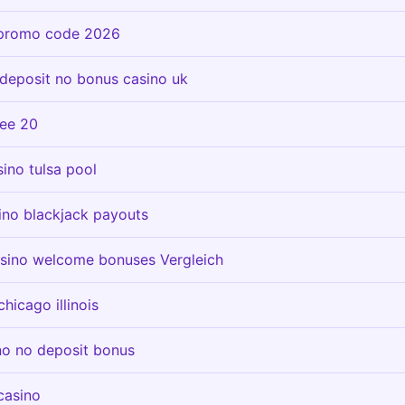
o promo code 2026
 deposit no bonus casino uk
ree 20
asino tulsa pool
ino blackjack payouts
asino welcome bonuses Vergleich
chicago illinois
o no deposit bonus
casino