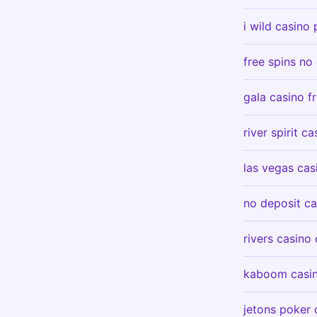
i wild casin
free spins no
gala casino f
river spirit c
las vegas cas
no deposit c
rivers casino 
kaboom casin
jetons poker 