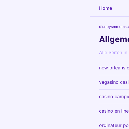
Home
disneysmmoms.co
Allgem
Alle Seiten in
new orleans c
vegasino casi
casino campi
casino en lin
ordinateur po