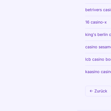
betrivers cas
16 casino-x
king's berlin 
casino sesam
lcb casino bo
kaasino casi
← Zurück