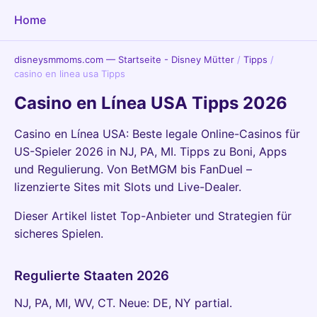
Home
disneysmmoms.com — Startseite - Disney Mütter
/
Tipps
/
casino en linea usa Tipps
Casino en Línea USA Tipps 2026
Casino en Línea USA: Beste legale Online-Casinos für
US-Spieler 2026 in NJ, PA, MI. Tipps zu Boni, Apps
und Regulierung. Von BetMGM bis FanDuel –
lizenzierte Sites mit Slots und Live-Dealer.
Dieser Artikel listet Top-Anbieter und Strategien für
sicheres Spielen.
Regulierte Staaten 2026
NJ, PA, MI, WV, CT. Neue: DE, NY partial.