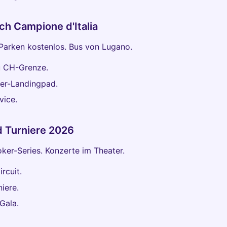
ch Campione d'Italia
Parken kostenlos. Bus von Lugano.
u CH-Grenze.
ter-Landingpad.
vice.
d Turniere 2026
ker-Series. Konzerte im Theater.
rcuit.
niere.
Gala.