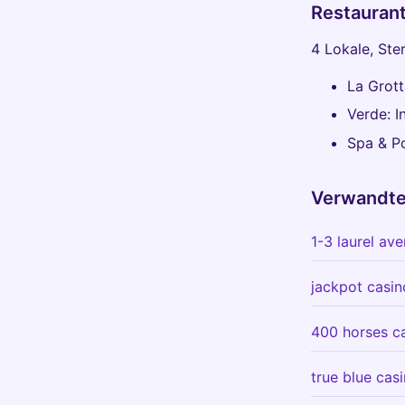
Restaurant
4 Lokale, Ste
La Grotta
Verde: I
Spa & Po
Verwandt
1-3 laurel av
jackpot casin
400 horses c
true blue ca