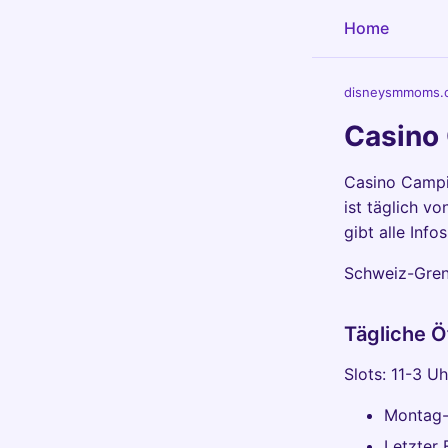
Home
disneysmmoms.co
Casino
Casino Campi
ist täglich v
gibt alle Info
Schweiz-Grenz
Tägliche Ö
Slots: 11-3 Uh
Montag-
Letzter 