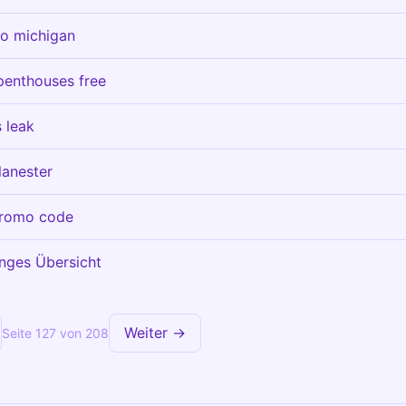
no michigan
penthouses free
 leak
lanester
promo code
nges Übersicht
Weiter →
Seite 127 von 208