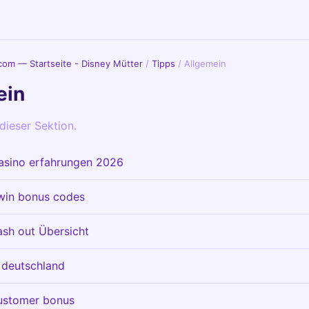
m — Startseite - Disney Mütter
/
Tipps
/
Allgemein
ein
 dieser Sektion.
casino erfahrungen 2026
 win bonus codes
ash out Übersicht
deutschland
ustomer bonus