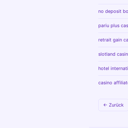
no deposit bo
pariu plus ca
retrait gain c
slotland cas
hotel internat
casino affili
← Zurück