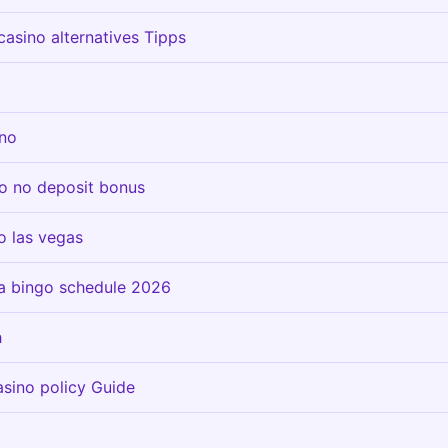
 casino alternatives Tipps
ino
no no deposit bonus
o las vegas
na bingo schedule 2026
h
sino policy Guide