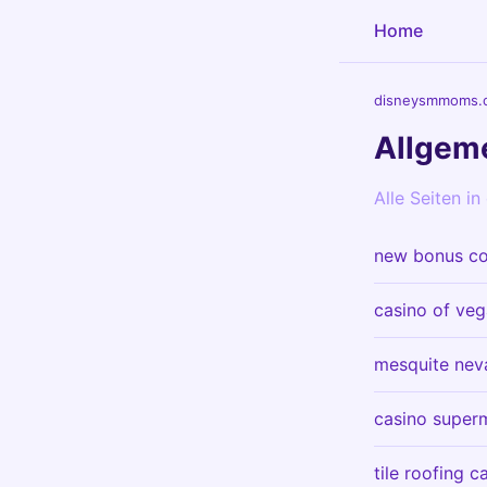
Home
disneysmmoms.co
Allgem
Alle Seiten in
new bonus cod
casino of veg
mesquite nev
casino super
tile roofing 