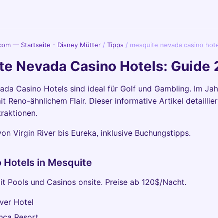
m — Startseite - Disney Mütter
/
Tipps
/
mesquite nevada casino hote
te Nevada Casino Hotels: Guide
da Casino Hotels sind ideal für Golf und Gambling. Im Ja
mit Reno-ähnlichem Flair. Dieser informative Artikel detaillie
traktionen.
von Virgin River bis Eureka, inklusive Buchungstipps.
 Hotels in Mesquite
it Pools und Casinos onsite. Preise ab 120$/Nacht.
iver Hotel
nca Resort