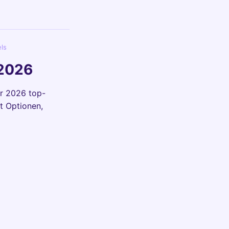
ls
 2026
hr 2026 top-
rt Optionen,