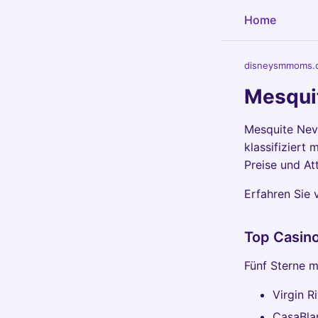
Home
disneysmmoms.co
Mesqui
Mesquite Neva
klassifiziert 
Preise und At
Erfahren Sie 
Top Casino
Fünf Sterne m
Virgin R
CasaBla