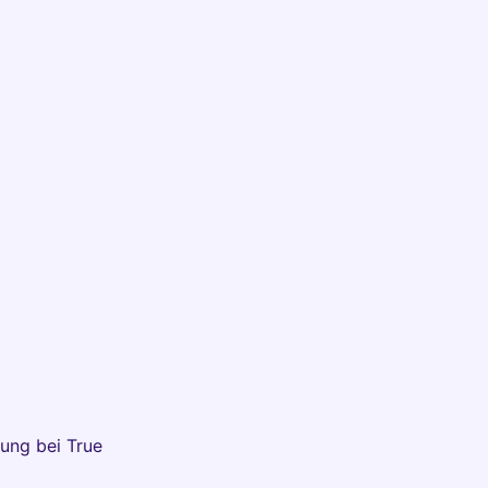
rung bei True