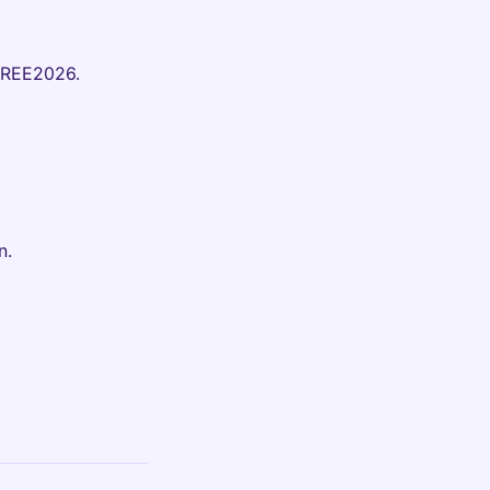
FREE2026.
n.