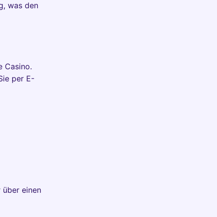
ng, was den
e Casino.
Sie per E-
 über einen