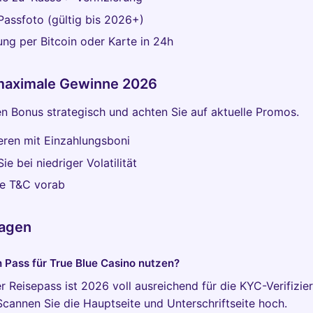
assfoto (gültig bis 2026+)
ng per Bitcoin oder Karte in 24h
 maximale Gewinne 2026
n Bonus strategisch und achten Sie auf aktuelle Promos.
eren mit Einzahlungsboni
ie bei niedriger Volatilität
ie T&C vorab
ragen
n Pass für True Blue Casino nutzen?
er Reisepass ist 2026 voll ausreichend für die KYC-Verifizie
Scannen Sie die Hauptseite und Unterschriftseite hoch.