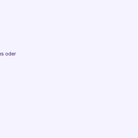
es oder