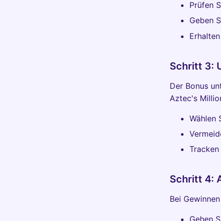
Prüfen S
Geben S
Erhalten
Schritt 3:
Der Bonus unt
Aztec's Millio
Wählen 
Vermeide
Tracken 
Schritt 4:
Bei Gewinnen 
Gehen Si