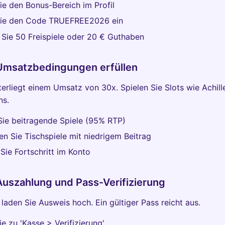
ie den Bonus-Bereich im Profil
ie den Code TRUEFREE2026 ein
 Sie 50 Freispiele oder 20 € Guthaben
 Umsatzbedingungen erfüllen
erliegt einem Umsatz von 30x. Spielen Sie Slots wie Achill
ns.
Sie beitragende Spiele (95% RTP)
n Sie Tischspiele mit niedrigem Beitrag
Sie Fortschritt im Konto
 Auszahlung und Pass-Verifizierung
laden Sie Ausweis hoch. Ein gültiger Pass reicht aus.
e zu 'Kasse > Verifizierung'