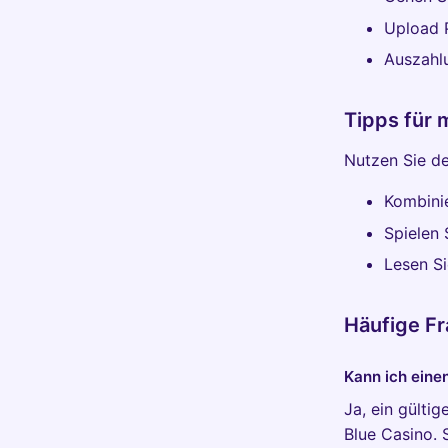
Upload P
Auszahlu
Tipps für
Nutzen Sie de
Kombini
Spielen S
Lesen S
Häufige F
Kann ich eine
Ja, ein gültig
Blue Casino. 