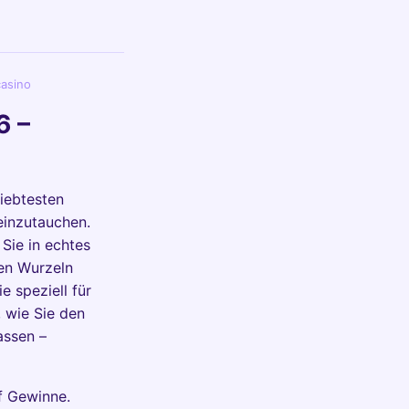
casino
6 –
liebtesten
 einzutauchen.
Sie in echtes
hen Wurzeln
 speziell für
 wie Sie den
assen –
uf Gewinne.