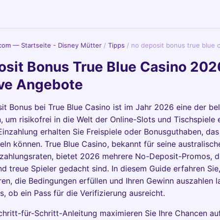
m — Startseite - Disney Mütter
/
Tipps
/
no deposit bonus true blue 
sit Bonus True Blue Casino 202
ive Angebote
t Bonus bei True Blue Casino ist im Jahr 2026 eine der be
, um risikofrei in die Welt der Online-Slots und Tischspiele
inzahlung erhalten Sie Freispiele oder Bonusguthaben, das 
n können. True Blue Casino, bekannt für seine australisc
ahlungsraten, bietet 2026 mehrere No-Deposit-Promos, die
 treue Spieler gedacht sind. In diesem Guide erfahren Sie,
ren, die Bedingungen erfüllen und Ihren Gewinn auszahlen l
s, ob ein Pass für die Verifizierung ausreicht.
chritt-für-Schritt-Anleitung maximieren Sie Ihre Chancen a