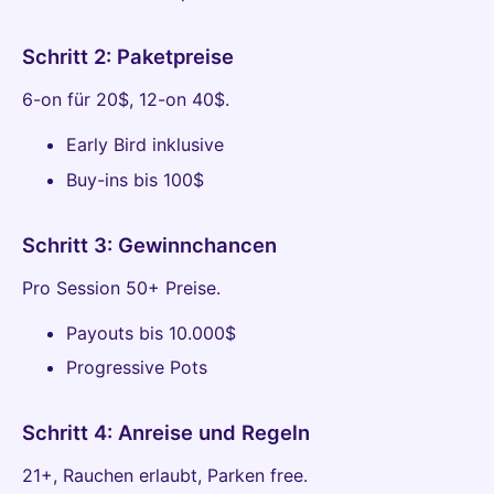
Schritt 2: Paketpreise
6-on für 20$, 12-on 40$.
Early Bird inklusive
Buy-ins bis 100$
Schritt 3: Gewinnchancen
Pro Session 50+ Preise.
Payouts bis 10.000$
Progressive Pots
Schritt 4: Anreise und Regeln
21+, Rauchen erlaubt, Parken free.