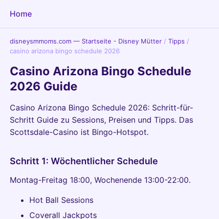
Home
disneysmmoms.com — Startseite - Disney Mütter
/
Tipps
/
casino arizona bingo schedule 2026
Casino Arizona Bingo Schedule
2026 Guide
Casino Arizona Bingo Schedule 2026: Schritt-für-
Schritt Guide zu Sessions, Preisen und Tipps. Das
Scottsdale-Casino ist Bingo-Hotspot.
Schritt 1: Wöchentlicher Schedule
Montag-Freitag 18:00, Wochenende 13:00-22:00.
Hot Ball Sessions
Coverall Jackpots