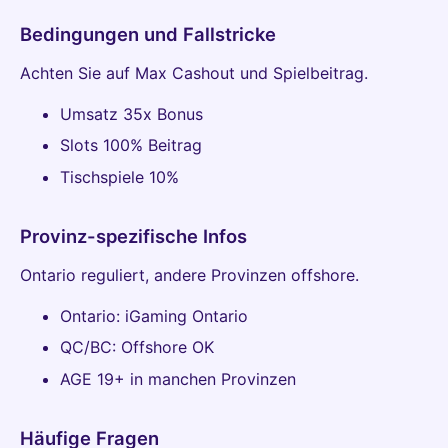
Bedingungen und Fallstricke
Achten Sie auf Max Cashout und Spielbeitrag.
Umsatz 35x Bonus
Slots 100% Beitrag
Tischspiele 10%
Provinz-spezifische Infos
Ontario reguliert, andere Provinzen offshore.
Ontario: iGaming Ontario
QC/BC: Offshore OK
AGE 19+ in manchen Provinzen
Häufige Fragen