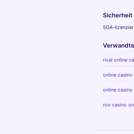
Sicherheit
SGA-lizenzier
Verwandt
rival online 
online casino 
online casin
roo casino on