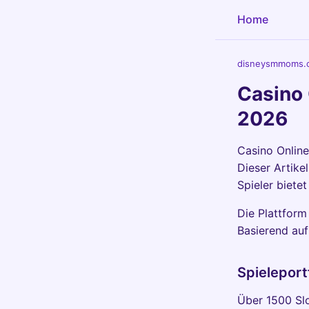
Home
disneysmmoms.co
Casino
2026
Casino Online
Dieser Artike
Spieler bietet 
Die Plattform
Basierend au
Spieleport
Über 1500 Slo