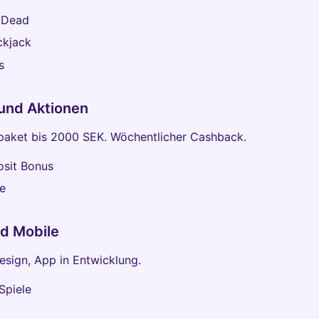
 Dead
ckjack
s
und Aktionen
aket bis 2000 SEK. Wöchentlicher Cashback.
sit Bonus
le
d Mobile
sign, App in Entwicklung.
piele