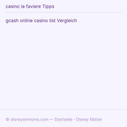
casino la faviere Tipps
gcash online casino list Vergleich
© disneysmmoms.com — Startseite - Disney Mütter