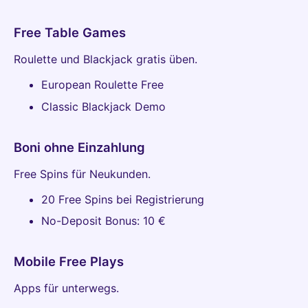
Free Table Games
Roulette und Blackjack gratis üben.
European Roulette Free
Classic Blackjack Demo
Boni ohne Einzahlung
Free Spins für Neukunden.
20 Free Spins bei Registrierung
No-Deposit Bonus: 10 €
Mobile Free Plays
Apps für unterwegs.