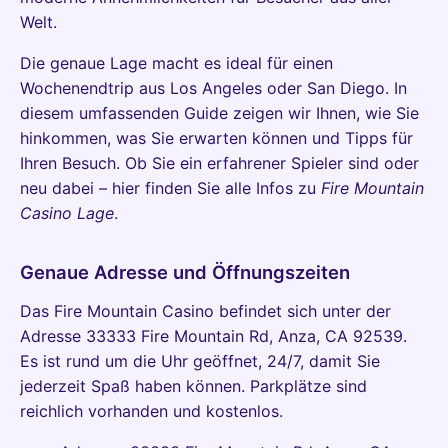
Welt.
Die genaue Lage macht es ideal für einen
Wochenendtrip aus Los Angeles oder San Diego. In
diesem umfassenden Guide zeigen wir Ihnen, wie Sie
hinkommen, was Sie erwarten können und Tipps für
Ihren Besuch. Ob Sie ein erfahrener Spieler sind oder
neu dabei – hier finden Sie alle Infos zu
Fire Mountain
Casino Lage
.
Genaue Adresse und Öffnungszeiten
Das Fire Mountain Casino befindet sich unter der
Adresse 33333 Fire Mountain Rd, Anza, CA 92539.
Es ist rund um die Uhr geöffnet, 24/7, damit Sie
jederzeit Spaß haben können. Parkplätze sind
reichlich vorhanden und kostenlos.