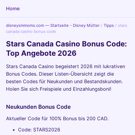
Home
disneysmmoms.com — Startseite - Disney Mütter
/
Tipps
/
stars
canada casino bonus code
Stars Canada Casino Bonus Code:
Top Angebote 2026
Stars Canada Casino begeistert 2026 mit lukrativen
Bonus Codes. Dieser Listen-Übersicht zeigt die
besten Codes für Neukunden und Bestandskunden.
Holen Sie sich Freispiele und Einzahlungsboni!
Neukunden Bonus Code
Aktueller Code für 100% Bonus bis 200 CAD.
Code: STARS2026