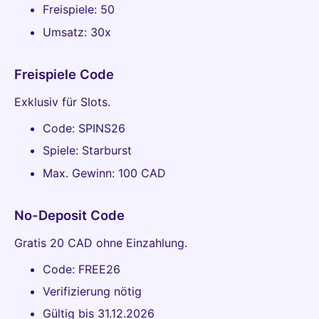
Freispiele: 50
Umsatz: 30x
Freispiele Code
Exklusiv für Slots.
Code: SPINS26
Spiele: Starburst
Max. Gewinn: 100 CAD
No-Deposit Code
Gratis 20 CAD ohne Einzahlung.
Code: FREE26
Verifizierung nötig
Gültig bis 31.12.2026