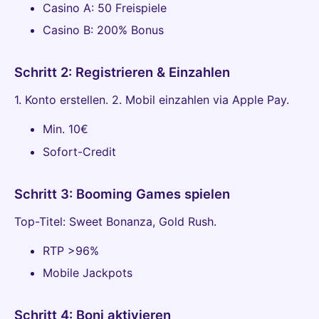
Casino A: 50 Freispiele
Casino B: 200% Bonus
Schritt 2: Registrieren & Einzahlen
1. Konto erstellen. 2. Mobil einzahlen via Apple Pay.
Min. 10€
Sofort-Credit
Schritt 3: Booming Games spielen
Top-Titel: Sweet Bonanza, Gold Rush.
RTP >96%
Mobile Jackpots
Schritt 4: Boni aktivieren