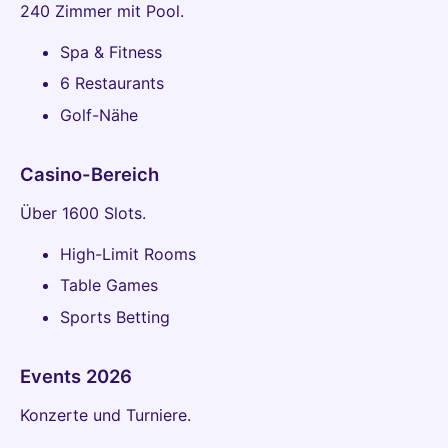
240 Zimmer mit Pool.
Spa & Fitness
6 Restaurants
Golf-Nähe
Casino-Bereich
Über 1600 Slots.
High-Limit Rooms
Table Games
Sports Betting
Events 2026
Konzerte und Turniere.