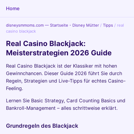
Home
disneysmmoms.com — Startseite - Disney Mütter
/
Tipps
/
real
casino blackjack
Real Casino Blackjack:
Meisterstrategien 2026 Guide
Real Casino Blackjack ist der Klassiker mit hohen
Gewinnchancen. Dieser Guide 2026 führt Sie durch
Regeln, Strategien und Live-Tipps für echtes Casino-
Feeling.
Lernen Sie Basic Strategy, Card Counting Basics und
Bankroll-Management – alles schrittweise erklärt.
Grundregeln des Blackjack