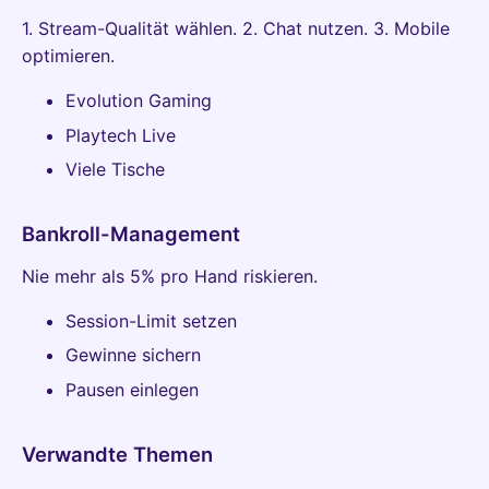
1. Stream-Qualität wählen. 2. Chat nutzen. 3. Mobile
optimieren.
Evolution Gaming
Playtech Live
Viele Tische
Bankroll-Management
Nie mehr als 5% pro Hand riskieren.
Session-Limit setzen
Gewinne sichern
Pausen einlegen
Verwandte Themen