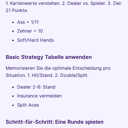
1. Kartenwerte verstehen. 2. Dealer vs. Spieler. 3. Ziel:
21 Punkte.
Ass = 1/11
Zehner = 10
Soft/Hard Hands
Basic Strategy Tabelle anwenden
Memorisieren Sie die optimale Entscheidung pro
Situation. 1. Hit/Stand. 2. Double/Split.
Dealer 2-6: Stand
Insurance vermeiden
Split Aces
Schritt-für-Schritt: Eine Runde spielen