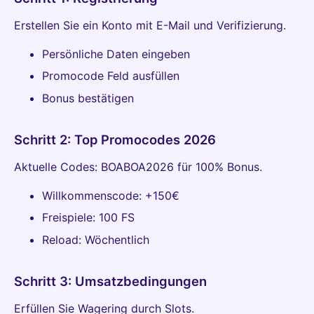
Erstellen Sie ein Konto mit E-Mail und Verifizierung.
Persönliche Daten eingeben
Promocode Feld ausfüllen
Bonus bestätigen
Schritt 2: Top Promocodes 2026
Aktuelle Codes: BOABOA2026 für 100% Bonus.
Willkommenscode: +150€
Freispiele: 100 FS
Reload: Wöchentlich
Schritt 3: Umsatzbedingungen
Erfüllen Sie Wagering durch Slots.