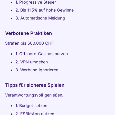
1. Progressive Steuer
2. Bis 11,5% auf hohe Gewinne
3. Automatische Meldung
Verbotene Praktiken
Strafen bis 500.000 CHF.
1. Offshore-Casinos nutzen
2. VPN umgehen
3. Werbung ignorieren
Tipps für sicheres Spielen
Verantwortungsvoll genießen.
1. Budget setzen
2. ESBK-App nutzen