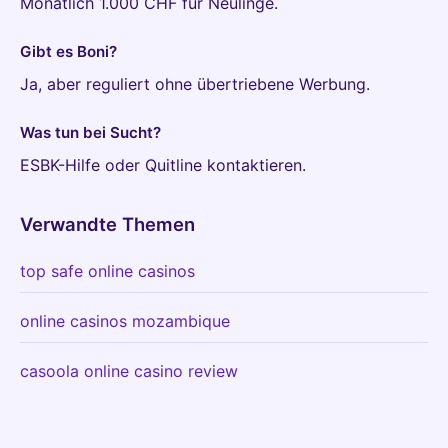
Monatlich 1.000 CHF für Neulinge.
Gibt es Boni?
Ja, aber reguliert ohne übertriebene Werbung.
Was tun bei Sucht?
ESBK-Hilfe oder Quitline kontaktieren.
Verwandte Themen
top safe online casinos
online casinos mozambique
casoola online casino review