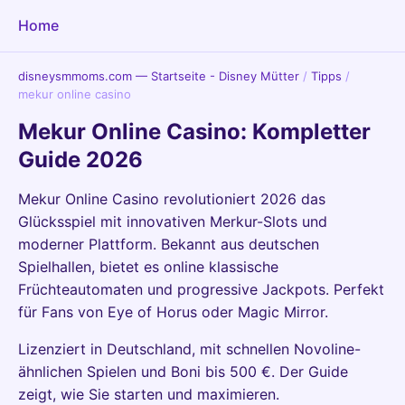
Home
disneysmmoms.com — Startseite - Disney Mütter
/
Tipps
/
mekur online casino
Mekur Online Casino: Kompletter
Guide 2026
Mekur Online Casino revolutioniert 2026 das
Glücksspiel mit innovativen Merkur-Slots und
moderner Plattform. Bekannt aus deutschen
Spielhallen, bietet es online klassische
Früchteautomaten und progressive Jackpots. Perfekt
für Fans von Eye of Horus oder Magic Mirror.
Lizenziert in Deutschland, mit schnellen Novoline-
ähnlichen Spielen und Boni bis 500 €. Der Guide
zeigt, wie Sie starten und maximieren.