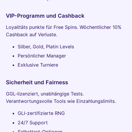
VIP-Programm und Cashback
Loyalitäts punkte für Free Spins. Wöchentlicher 10%
Cashback auf Verluste.
Silber, Gold, Platin Levels
Persönlicher Manager
Exklusive Turniere
Sicherheit und Fairness
GGL-lizenziert, unabhängige Tests.
Verantwortungsvolle Tools wie Einzahlungslimits.
GLI-zertifizierte RNG
24/7 Support
Selbsttest-Optionen