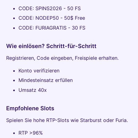
CODE: SPINS2026 - 50 FS
CODE: NODEP50 - 50$ Free
CODE: FURIAGRATIS - 30 FS
Wie einlösen? Schritt-für-Schritt
Registrieren, Code eingeben, Freispiele erhalten.
Konto verifizieren
Mindesteinsatz erfüllen
Umsatz 40x
Empfohlene Slots
Spielen Sie hohe RTP-Slots wie Starburst oder Furia.
RTP >96%