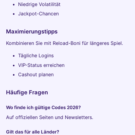
Niedrige Volatilität
Jackpot-Chancen
Maximierungstipps
Kombinieren Sie mit Reload-Boni für längeres Spiel.
Tägliche Logins
VIP-Status erreichen
Cashout planen
Häufige Fragen
Wo finde ich gültige Codes 2026?
Auf offiziellen Seiten und Newsletters.
Gilt das für alle Länder?