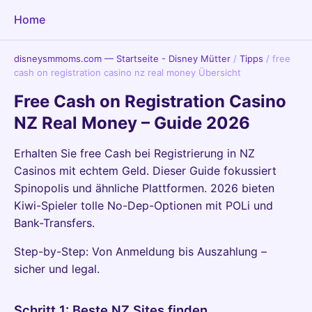
Home
disneysmmoms.com — Startseite - Disney Mütter
/
Tipps
/
free
cash on registration casino nz real money Übersicht
Free Cash on Registration Casino
NZ Real Money – Guide 2026
Erhalten Sie free Cash bei Registrierung in NZ
Casinos mit echtem Geld. Dieser Guide fokussiert
Spinopolis und ähnliche Plattformen. 2026 bieten
Kiwi-Spieler tolle No-Dep-Optionen mit POLi und
Bank-Transfers.
Step-by-Step: Von Anmeldung bis Auszahlung –
sicher und legal.
Schritt 1: Beste NZ Sites finden