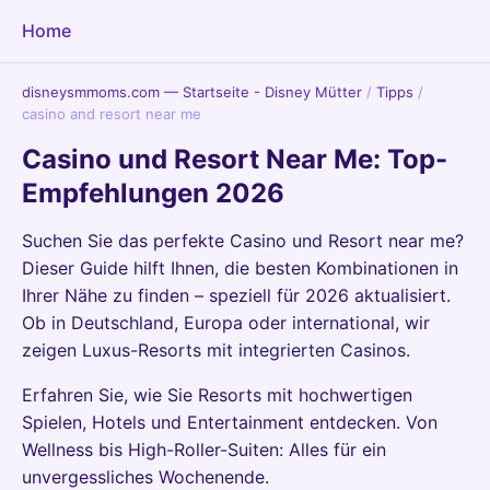
Home
disneysmmoms.com — Startseite - Disney Mütter
/
Tipps
/
casino and resort near me
Casino und Resort Near Me: Top-
Empfehlungen 2026
Suchen Sie das perfekte Casino und Resort near me?
Dieser Guide hilft Ihnen, die besten Kombinationen in
Ihrer Nähe zu finden – speziell für 2026 aktualisiert.
Ob in Deutschland, Europa oder international, wir
zeigen Luxus-Resorts mit integrierten Casinos.
Erfahren Sie, wie Sie Resorts mit hochwertigen
Spielen, Hotels und Entertainment entdecken. Von
Wellness bis High-Roller-Suiten: Alles für ein
unvergessliches Wochenende.