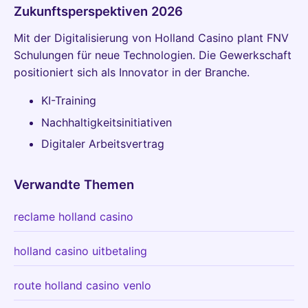
Zukunftsperspektiven 2026
Mit der Digitalisierung von Holland Casino plant FNV
Schulungen für neue Technologien. Die Gewerkschaft
positioniert sich als Innovator in der Branche.
KI-Training
Nachhaltigkeitsinitiativen
Digitaler Arbeitsvertrag
Verwandte Themen
reclame holland casino
holland casino uitbetaling
route holland casino venlo