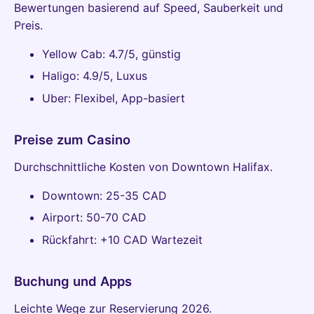
Bewertungen basierend auf Speed, Sauberkeit und
Preis.
Yellow Cab: 4.7/5, günstig
Haligo: 4.9/5, Luxus
Uber: Flexibel, App-basiert
Preise zum Casino
Durchschnittliche Kosten von Downtown Halifax.
Downtown: 25-35 CAD
Airport: 50-70 CAD
Rückfahrt: +10 CAD Wartezeit
Buchung und Apps
Leichte Wege zur Reservierung 2026.