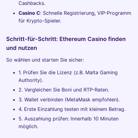
Cashbacks.
Casino C
: Schnelle Registrierung, VIP-Programm
für Krypto-Spieler.
Schritt-für-Schritt: Ethereum Casino finden
und nutzen
So wählen und starten Sie sicher:
1. Prüfen Sie die Lizenz (z.B. Malta Gaming
Authority).
2. Vergleichen Sie Boni und RTP-Raten.
3. Wallet verbinden (MetaMask empfohlen).
4. Erste Einzahlung testen mit kleinem Betrag.
5. Auszahlung prüfen: Innerhalb 10 Minuten
möglich.