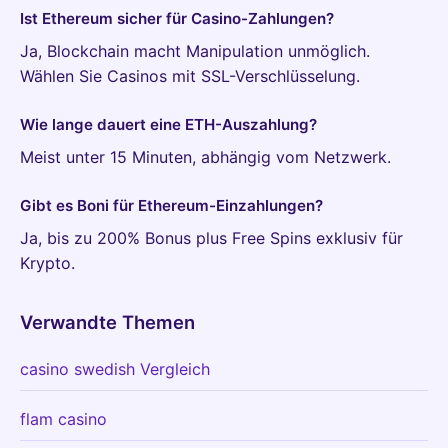
Ist Ethereum sicher für Casino-Zahlungen?
Ja, Blockchain macht Manipulation unmöglich.
Wählen Sie Casinos mit SSL-Verschlüsselung.
Wie lange dauert eine ETH-Auszahlung?
Meist unter 15 Minuten, abhängig vom Netzwerk.
Gibt es Boni für Ethereum-Einzahlungen?
Ja, bis zu 200% Bonus plus Free Spins exklusiv für
Krypto.
Verwandte Themen
casino swedish Vergleich
flam casino