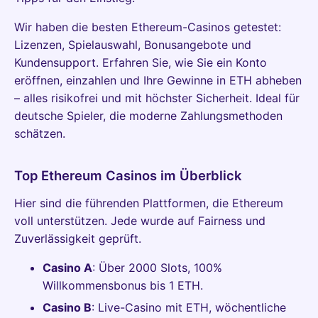
Wir haben die besten Ethereum-Casinos getestet:
Lizenzen, Spielauswahl, Bonusangebote und
Kundensupport. Erfahren Sie, wie Sie ein Konto
eröffnen, einzahlen und Ihre Gewinne in ETH abheben
– alles risikofrei und mit höchster Sicherheit. Ideal für
deutsche Spieler, die moderne Zahlungsmethoden
schätzen.
Top Ethereum Casinos im Überblick
Hier sind die führenden Plattformen, die Ethereum
voll unterstützen. Jede wurde auf Fairness und
Zuverlässigkeit geprüft.
Casino A
: Über 2000 Slots, 100%
Willkommensbonus bis 1 ETH.
Casino B
: Live-Casino mit ETH, wöchentliche