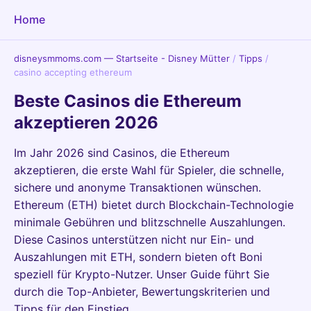
Home
disneysmmoms.com — Startseite - Disney Mütter
/
Tipps
/
casino accepting ethereum
Beste Casinos die Ethereum
akzeptieren 2026
Im Jahr 2026 sind Casinos, die Ethereum
akzeptieren, die erste Wahl für Spieler, die schnelle,
sichere und anonyme Transaktionen wünschen.
Ethereum (ETH) bietet durch Blockchain-Technologie
minimale Gebühren und blitzschnelle Auszahlungen.
Diese Casinos unterstützen nicht nur Ein- und
Auszahlungen mit ETH, sondern bieten oft Boni
speziell für Krypto-Nutzer. Unser Guide führt Sie
durch die Top-Anbieter, Bewertungskriterien und
Tipps für den Einstieg.