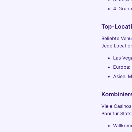
4. Grupp
Top-Locati
Beliebte Ven
Jede Location
Las Veg
Europa:
Asien: 
Kombiniere
Viele Casinos
Boni für Slot
Willkom