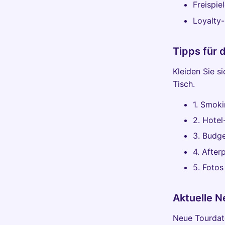
Freispie
Loyalty
Tipps für 
Kleiden Sie s
Tisch.
1. Smoki
2. Hotel
3. Budge
4. After
5. Fotos
Aktuelle 
Neue Tourdate