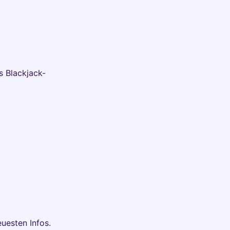
s Blackjack-
uesten Infos.