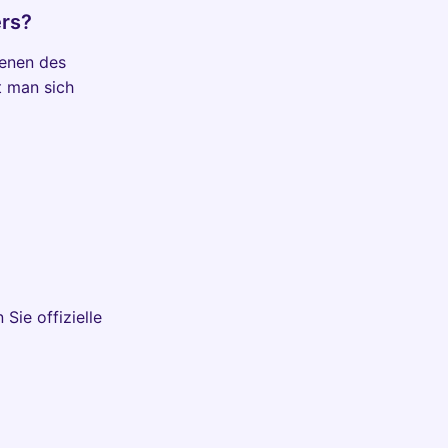
ers?
zenen des
t man sich
Sie offizielle