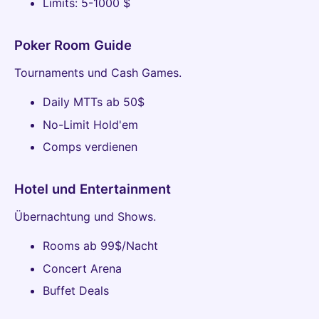
Limits: 5-1000 $
Poker Room Guide
Tournaments und Cash Games.
Daily MTTs ab 50$
No-Limit Hold'em
Comps verdienen
Hotel und Entertainment
Übernachtung und Shows.
Rooms ab 99$/Nacht
Concert Arena
Buffet Deals