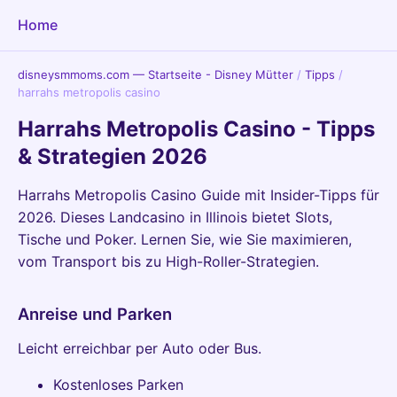
Home
disneysmmoms.com — Startseite - Disney Mütter
/
Tipps
/
harrahs metropolis casino
Harrahs Metropolis Casino - Tipps
& Strategien 2026
Harrahs Metropolis Casino Guide mit Insider-Tipps für
2026. Dieses Landcasino in Illinois bietet Slots,
Tische und Poker. Lernen Sie, wie Sie maximieren,
vom Transport bis zu High-Roller-Strategien.
Anreise und Parken
Leicht erreichbar per Auto oder Bus.
Kostenloses Parken