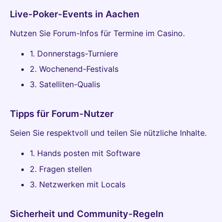
Live-Poker-Events in Aachen
Nutzen Sie Forum-Infos für Termine im Casino.
1. Donnerstags-Turniere
2. Wochenend-Festivals
3. Satelliten-Qualis
Tipps für Forum-Nutzer
Seien Sie respektvoll und teilen Sie nützliche Inhalte.
1. Hands posten mit Software
2. Fragen stellen
3. Netzwerken mit Locals
Sicherheit und Community-Regeln