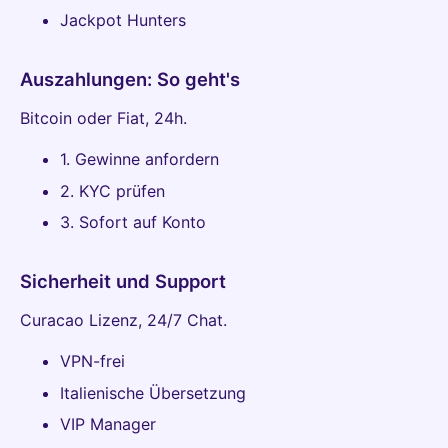
Jackpot Hunters
Auszahlungen: So geht's
Bitcoin oder Fiat, 24h.
1. Gewinne anfordern
2. KYC prüfen
3. Sofort auf Konto
Sicherheit und Support
Curacao Lizenz, 24/7 Chat.
VPN-frei
Italienische Übersetzung
VIP Manager