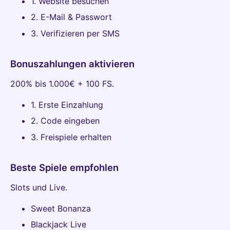
1. Website besuchen
2. E-Mail & Passwort
3. Verifizieren per SMS
Bonuszahlungen aktivieren
200% bis 1.000€ + 100 FS.
1. Erste Einzahlung
2. Code eingeben
3. Freispiele erhalten
Beste Spiele empfohlen
Slots und Live.
Sweet Bonanza
Blackjack Live