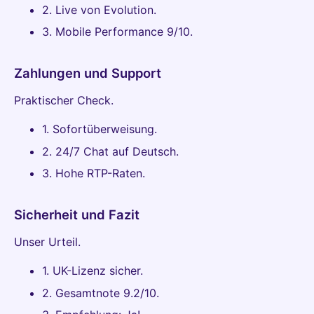
2. Live von Evolution.
3. Mobile Performance 9/10.
Zahlungen und Support
Praktischer Check.
1. Sofortüberweisung.
2. 24/7 Chat auf Deutsch.
3. Hohe RTP-Raten.
Sicherheit und Fazit
Unser Urteil.
1. UK-Lizenz sicher.
2. Gesamtnote 9.2/10.