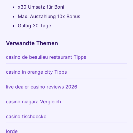
x30 Umsatz für Boni
Max. Auszahlung 10x Bonus
Gültig 30 Tage
Verwandte Themen
casino de beaulieu restaurant Tipps
casino in orange city Tipps
live dealer casino reviews 2026
casino niagara Vergleich
casino tischdecke
lorde