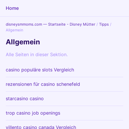
Home
disneysmmoms.com — Startseite - Disney Mütter
/
Tipps
/
Allgemein
Allgemein
Alle Seiten in dieser Sektion.
casino populäre slots Vergleich
rezensionen für casino schenefeld
starcasino casino
trop casino job openings
villento casino canada Vergleich