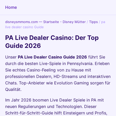
Home
disneysmmoms.com — Startseite - Disney Mütter
/
Tipps
/
pa
live dealer casino Guide
PA Live Dealer Casino: Der Top
Guide 2026
Unser
PA Live Dealer Casino Guide 2026
führt Sie
durch die besten Live-Spiele in Pennsylvania. Erleben
Sie echtes Casino-Feeling von zu Hause mit
professionellen Dealern, HD-Streams und interaktiven
Chats. Top-Anbieter wie Evolution Gaming sorgen für
Qualität.
Im Jahr 2026 boomen Live Dealer Spiele in PA mit
neuen Regulierungen und Technologien. Dieser
Schritt-für-Schritt-Guide hilft Einsteigern und Profis,