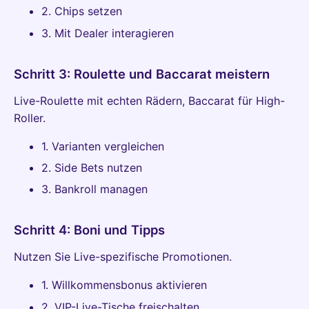
2. Chips setzen
3. Mit Dealer interagieren
Schritt 3: Roulette und Baccarat meistern
Live-Roulette mit echten Rädern, Baccarat für High-
Roller.
1. Varianten vergleichen
2. Side Bets nutzen
3. Bankroll managen
Schritt 4: Boni und Tipps
Nutzen Sie Live-spezifische Promotionen.
1. Willkommensbonus aktivieren
2. VIP-Live-Tische freischalten