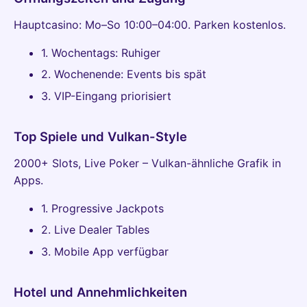
Hauptcasino: Mo–So 10:00–04:00. Parken kostenlos.
1. Wochentags: Ruhiger
2. Wochenende: Events bis spät
3. VIP-Eingang priorisiert
Top Spiele und Vulkan-Style
2000+ Slots, Live Poker – Vulkan-ähnliche Grafik in
Apps.
1. Progressive Jackpots
2. Live Dealer Tables
3. Mobile App verfügbar
Hotel und Annehmlichkeiten