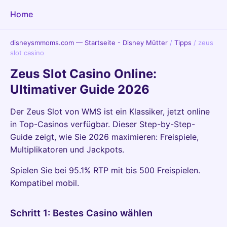
Home
disneysmmoms.com — Startseite - Disney Mütter
/
Tipps
/
zeus
slot casino
Zeus Slot Casino Online:
Ultimativer Guide 2026
Der Zeus Slot von WMS ist ein Klassiker, jetzt online
in Top-Casinos verfügbar. Dieser Step-by-Step-
Guide zeigt, wie Sie 2026 maximieren: Freispiele,
Multiplikatoren und Jackpots.
Spielen Sie bei 95.1% RTP mit bis 500 Freispielen.
Kompatibel mobil.
Schritt 1: Bestes Casino wählen