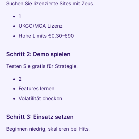
Suchen Sie lizenzierte Sites mit Zeus.
1
UKGC/MGA Lizenz
Hohe Limits €0.30-€90
Schritt 2: Demo spielen
Testen Sie gratis für Strategie.
2
Features lernen
Volatilität checken
Schritt 3: Einsatz setzen
Beginnen niedrig, skalieren bei Hits.