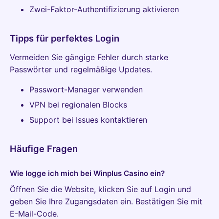
Zwei-Faktor-Authentifizierung aktivieren
Tipps für perfektes Login
Vermeiden Sie gängige Fehler durch starke
Passwörter und regelmäßige Updates.
Passwort-Manager verwenden
VPN bei regionalen Blocks
Support bei Issues kontaktieren
Häufige Fragen
Wie logge ich mich bei Winplus Casino ein?
Öffnen Sie die Website, klicken Sie auf Login und
geben Sie Ihre Zugangsdaten ein. Bestätigen Sie mit
E-Mail-Code.