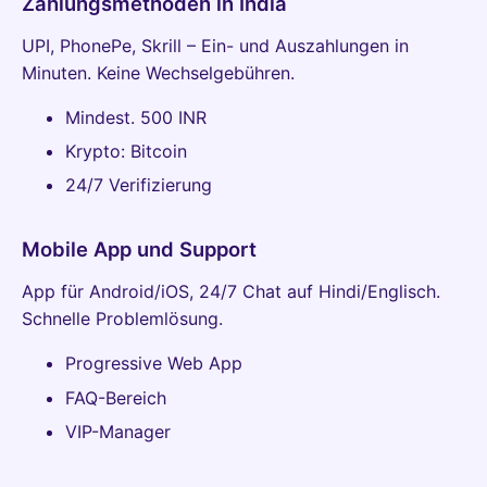
Zahlungsmethoden in India
UPI, PhonePe, Skrill – Ein- und Auszahlungen in
Minuten. Keine Wechselgebühren.
Mindest. 500 INR
Krypto: Bitcoin
24/7 Verifizierung
Mobile App und Support
App für Android/iOS, 24/7 Chat auf Hindi/Englisch.
Schnelle Problemlösung.
Progressive Web App
FAQ-Bereich
VIP-Manager