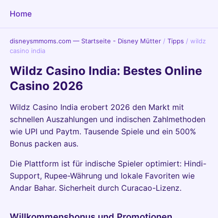
Home
disneysmmoms.com — Startseite - Disney Mütter
/
Tipps
/
wildz
casino india
Wildz Casino India: Bestes Online
Casino 2026
Wildz Casino India erobert 2026 den Markt mit
schnellen Auszahlungen und indischen Zahlmethoden
wie UPI und Paytm. Tausende Spiele und ein 500%
Bonus packen aus.
Die Plattform ist für indische Spieler optimiert: Hindi-
Support, Rupee-Währung und lokale Favoriten wie
Andar Bahar. Sicherheit durch Curacao-Lizenz.
Willkommensbonus und Promotionen