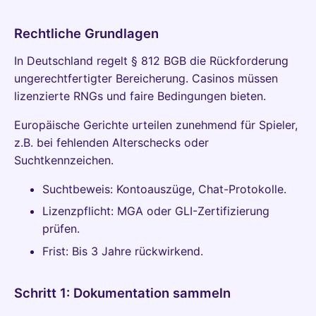
Rechtliche Grundlagen
In Deutschland regelt § 812 BGB die Rückforderung
ungerechtfertigter Bereicherung. Casinos müssen
lizenzierte RNGs und faire Bedingungen bieten.
Europäische Gerichte urteilen zunehmend für Spieler,
z.B. bei fehlenden Alterschecks oder
Suchtkennzeichen.
Suchtbeweis: Kontoauszüge, Chat-Protokolle.
Lizenzpflicht: MGA oder GLI-Zertifizierung
prüfen.
Frist: Bis 3 Jahre rückwirkend.
Schritt 1: Dokumentation sammeln