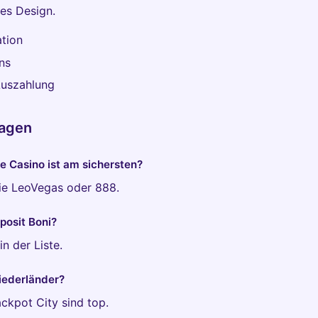
es Design.
tion
ns
Auszahlung
ragen
e Casino ist am sichersten?
ie LeoVegas oder 888.
posit Boni?
in der Liste.
iederländer?
ckpot City sind top.