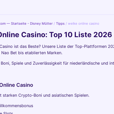
m — Startseite - Disney Mütter
/
Tipps
/
welke online casino
nline Casino: Top 10 Liste 2026
Casino ist das Beste? Unsere Liste der Top-Plattformen 202
 Nao Bet bis etablierten Marken.
Boni, Spiele und Zuverlässigkeit für niederländische und in
 Online Casino
t starken Crypto-Boni und asiatischen Spielen.
illkommensbonus
e Slots