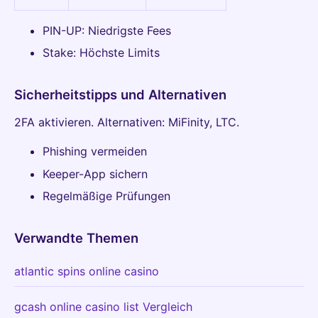
PIN-UP: Niedrigste Fees
Stake: Höchste Limits
Sicherheitstipps und Alternativen
2FA aktivieren. Alternativen: MiFinity, LTC.
Phishing vermeiden
Keeper-App sichern
Regelmäßige Prüfungen
Verwandte Themen
atlantic spins online casino
gcash online casino list Vergleich