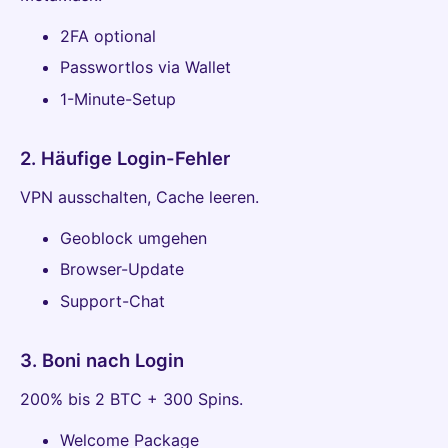
2FA optional
Passwortlos via Wallet
1-Minute-Setup
2. Häufige Login-Fehler
VPN ausschalten, Cache leeren.
Geoblock umgehen
Browser-Update
Support-Chat
3. Boni nach Login
200% bis 2 BTC + 300 Spins.
Welcome Package