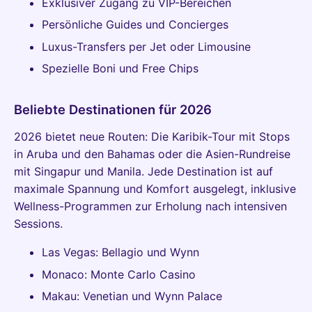
Exklusiver Zugang zu VIP-Bereichen
Persönliche Guides und Concierges
Luxus-Transfers per Jet oder Limousine
Spezielle Boni und Free Chips
Beliebte Destinationen für 2026
2026 bietet neue Routen: Die Karibik-Tour mit Stops
in Aruba und den Bahamas oder die Asien-Rundreise
mit Singapur und Manila. Jede Destination ist auf
maximale Spannung und Komfort ausgelegt, inklusive
Wellness-Programmen zur Erholung nach intensiven
Sessions.
Las Vegas: Bellagio und Wynn
Monaco: Monte Carlo Casino
Makau: Venetian und Wynn Palace