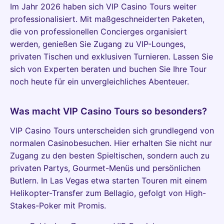
Im Jahr 2026 haben sich VIP Casino Tours weiter
professionalisiert. Mit maßgeschneiderten Paketen,
die von professionellen Concierges organisiert
werden, genießen Sie Zugang zu VIP-Lounges,
privaten Tischen und exklusiven Turnieren. Lassen Sie
sich von Experten beraten und buchen Sie Ihre Tour
noch heute für ein unvergleichliches Abenteuer.
Was macht VIP Casino Tours so besonders?
VIP Casino Tours unterscheiden sich grundlegend von
normalen Casinobesuchen. Hier erhalten Sie nicht nur
Zugang zu den besten Spieltischen, sondern auch zu
privaten Partys, Gourmet-Menüs und persönlichen
Butlern. In Las Vegas etwa starten Touren mit einem
Helikopter-Transfer zum Bellagio, gefolgt von High-
Stakes-Poker mit Promis.