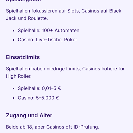
Spielhallen fokussieren auf Slots, Casinos auf Black
Jack und Roulette.
Spielhalle: 100+ Automaten
Casino: Live-Tische, Poker
Einsatzlimits
Spielhallen haben niedrige Limits, Casinos höhere für
High Roller.
Spielhalle: 0,01–5 €
Casino: 5–5.000 €
Zugang und Alter
Beide ab 18, aber Casinos oft ID-Prüfung.