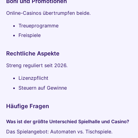
Boni und Promotionen
Online-Casinos übertrumpfen beide.
Treueprogramme
Freispiele
Rechtliche Aspekte
Streng reguliert seit 2026.
Lizenzpflicht
Steuern auf Gewinne
Häufige Fragen
Was ist der größte Unterschied Spielhalle und Casino?
Das Spielangebot: Automaten vs. Tischspiele.