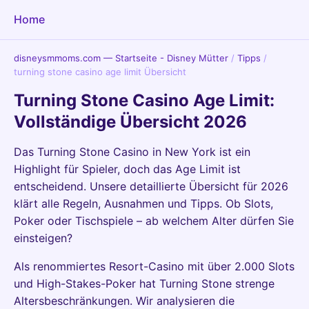
Home
disneysmmoms.com — Startseite - Disney Mütter
/
Tipps
/
turning stone casino age limit Übersicht
Turning Stone Casino Age Limit:
Vollständige Übersicht 2026
Das Turning Stone Casino in New York ist ein
Highlight für Spieler, doch das Age Limit ist
entscheidend. Unsere detaillierte Übersicht für 2026
klärt alle Regeln, Ausnahmen und Tipps. Ob Slots,
Poker oder Tischspiele – ab welchem Alter dürfen Sie
einsteigen?
Als renommiertes Resort-Casino mit über 2.000 Slots
und High-Stakes-Poker hat Turning Stone strenge
Altersbeschränkungen. Wir analysieren die