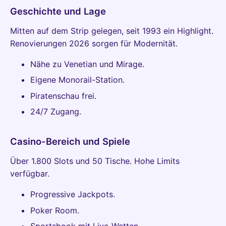
Geschichte und Lage
Mitten auf dem Strip gelegen, seit 1993 ein Highlight.
Renovierungen 2026 sorgen für Modernität.
Nähe zu Venetian und Mirage.
Eigene Monorail-Station.
Piratenschau frei.
24/7 Zugang.
Casino-Bereich und Spiele
Über 1.800 Slots und 50 Tische. Hohe Limits
verfügbar.
Progressive Jackpots.
Poker Room.
Sportsbook mit Live-Wetten.