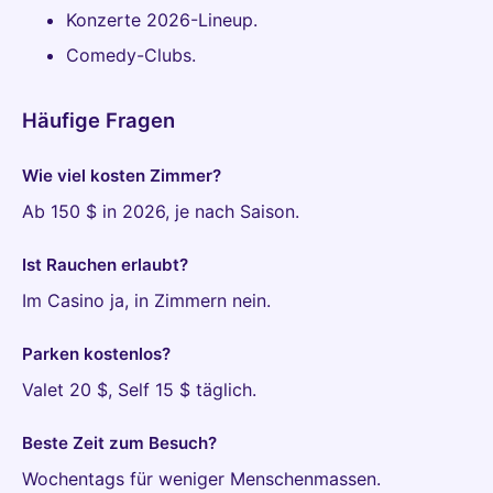
Konzerte 2026-Lineup.
Comedy-Clubs.
Häufige Fragen
Wie viel kosten Zimmer?
Ab 150 $ in 2026, je nach Saison.
Ist Rauchen erlaubt?
Im Casino ja, in Zimmern nein.
Parken kostenlos?
Valet 20 $, Self 15 $ täglich.
Beste Zeit zum Besuch?
Wochentags für weniger Menschenmassen.