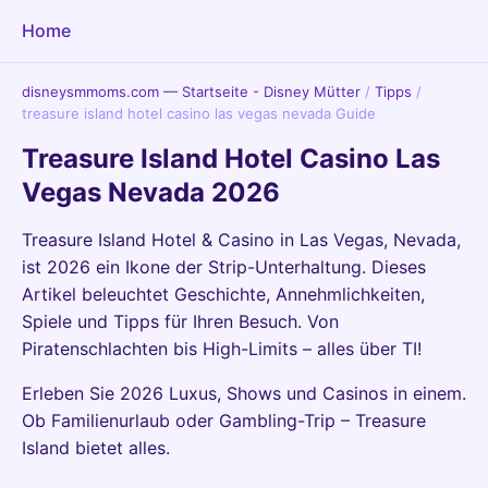
Home
disneysmmoms.com — Startseite - Disney Mütter
/
Tipps
/
treasure island hotel casino las vegas nevada Guide
Treasure Island Hotel Casino Las
Vegas Nevada 2026
Treasure Island Hotel & Casino in Las Vegas, Nevada,
ist 2026 ein Ikone der Strip-Unterhaltung. Dieses
Artikel beleuchtet Geschichte, Annehmlichkeiten,
Spiele und Tipps für Ihren Besuch. Von
Piratenschlachten bis High-Limits – alles über TI!
Erleben Sie 2026 Luxus, Shows und Casinos in einem.
Ob Familienurlaub oder Gambling-Trip – Treasure
Island bietet alles.