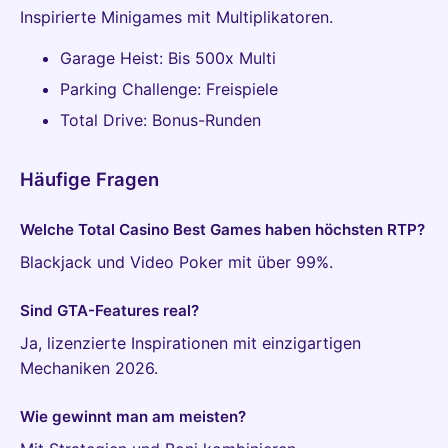
Inspirierte Minigames mit Multiplikatoren.
Garage Heist: Bis 500x Multi
Parking Challenge: Freispiele
Total Drive: Bonus-Runden
Häufige Fragen
Welche Total Casino Best Games haben höchsten RTP?
Blackjack und Video Poker mit über 99%.
Sind GTA-Features real?
Ja, lizenzierte Inspirationen mit einzigartigen
Mechaniken 2026.
Wie gewinnt man am meisten?