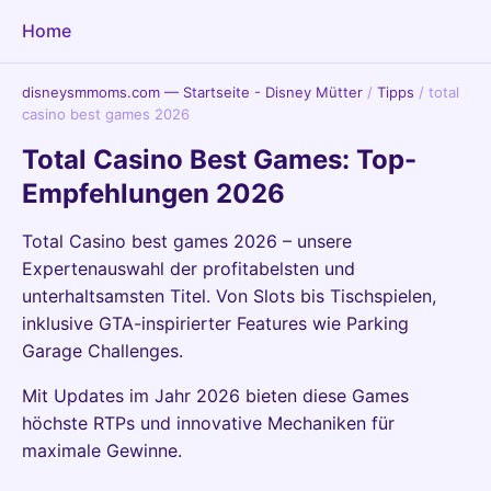
Home
disneysmmoms.com — Startseite - Disney Mütter
/
Tipps
/
total
casino best games 2026
Total Casino Best Games: Top-
Empfehlungen 2026
Total Casino best games 2026 – unsere
Expertenauswahl der profitabelsten und
unterhaltsamsten Titel. Von Slots bis Tischspielen,
inklusive GTA-inspirierter Features wie Parking
Garage Challenges.
Mit Updates im Jahr 2026 bieten diese Games
höchste RTPs und innovative Mechaniken für
maximale Gewinne.