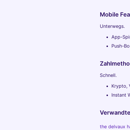
Mobile Fea
Unterwegs.
App-Spi
Push-Bo
Zahlmeth
Schnell.
Krypto, 
Instant 
Verwandt
the delvaux h