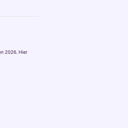
n 2026. Hier