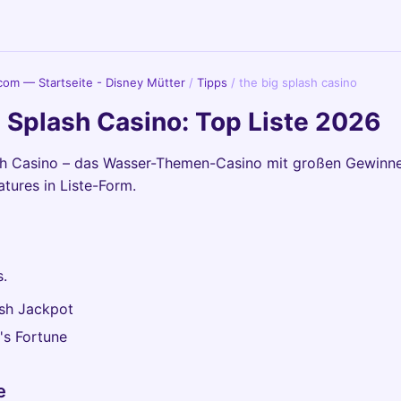
m — Startseite - Disney Mütter
/
Tipps
/
the big splash casino
 Splash Casino: Top Liste 2026
sh Casino – das Wasser-Themen-Casino mit großen Gewinne
atures in Liste-Form.
s.
ash Jackpot
's Fortune
e