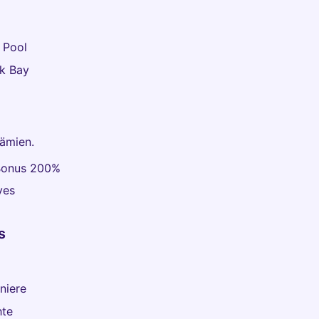
 Pool
ck Bay
ämien.
Bonus 200%
ves
s
niere
te