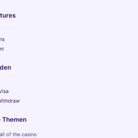
tures
ns
ni
oden
Visa
Withdraw
e Themen
all of the casino