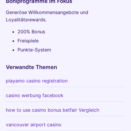
Boniprogramme im Fokus
Generöse Willkommensangebote und
Loyalitätsrewards.
200% Bonus
Freispiele
Punkte-System
Verwandte Themen
playamo casino registration
casino werbung facebook
how to use casino bonus betfair Vergleich
vancouver airport casino