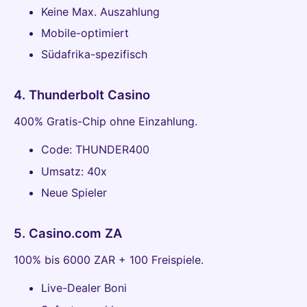
Keine Max. Auszahlung
Mobile-optimiert
Südafrika-spezifisch
4. Thunderbolt Casino
400% Gratis-Chip ohne Einzahlung.
Code: THUNDER400
Umsatz: 40x
Neue Spieler
5. Casino.com ZA
100% bis 6000 ZAR + 100 Freispiele.
Live-Dealer Boni