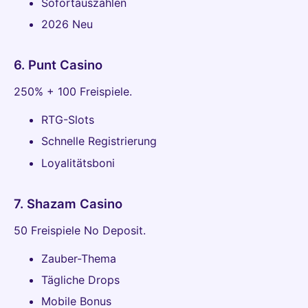
Sofortauszahlen
2026 Neu
6. Punt Casino
250% + 100 Freispiele.
RTG-Slots
Schnelle Registrierung
Loyalitätsboni
7. Shazam Casino
50 Freispiele No Deposit.
Zauber-Thema
Tägliche Drops
Mobile Bonus