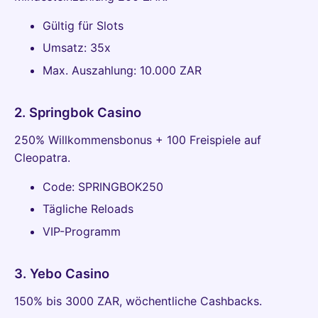
Gültig für Slots
Umsatz: 35x
Max. Auszahlung: 10.000 ZAR
2. Springbok Casino
250% Willkommensbonus + 100 Freispiele auf
Cleopatra.
Code: SPRINGBOK250
Tägliche Reloads
VIP-Programm
3. Yebo Casino
150% bis 3000 ZAR, wöchentliche Cashbacks.